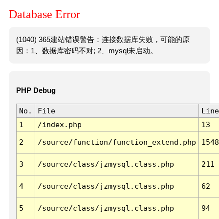
Database Error
(1040) 365建站错误警告：连接数据库失败，可能的原
因：1、数据库密码不对; 2、mysql未启动。
PHP Debug
No.
File
Line
1
/index.php
13
2
/source/function/function_extend.php
1548
3
/source/class/jzmysql.class.php
211
4
/source/class/jzmysql.class.php
62
5
/source/class/jzmysql.class.php
94