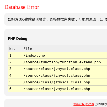
Database Error
(1040) 365建站错误警告：连接数据库失败，可能的原因：1、数
PHP Debug
No.
File
1
/index.php
2
/source/function/function_extend.php
3
/source/class/jzmysql.class.php
4
/source/class/jzmysql.class.php
5
/source/class/jzmysql.class.php
6
/source/class/jzmysql.class.php
www.365jz.com
已经将此