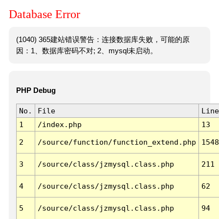
Database Error
(1040) 365建站错误警告：连接数据库失败，可能的原
因：1、数据库密码不对; 2、mysql未启动。
PHP Debug
No.
File
Line
1
/index.php
13
2
/source/function/function_extend.php
1548
3
/source/class/jzmysql.class.php
211
4
/source/class/jzmysql.class.php
62
5
/source/class/jzmysql.class.php
94