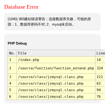
Database Error
(1040) 365建站错误警告：连接数据库失败，可能的原
因：1、数据库密码不对; 2、mysql未启动。
PHP Debug
No.
File
Line
1
/index.php
14
2
/source/function/function_extend.php
324
3
/source/class/jzmysql.class.php
211
4
/source/class/jzmysql.class.php
62
5
/source/class/jzmysql.class.php
94
6
/source/class/jzmysql.class.php
76