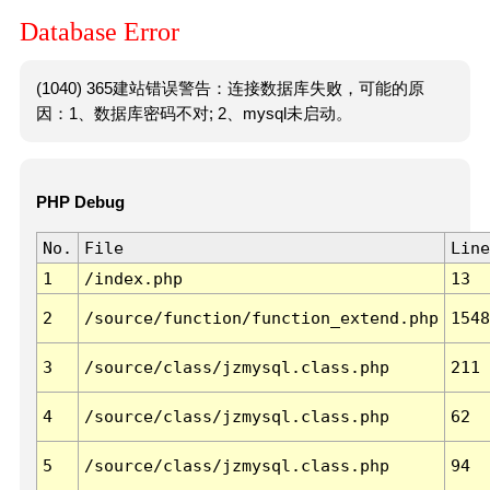
Database Error
(1040) 365建站错误警告：连接数据库失败，可能的原
因：1、数据库密码不对; 2、mysql未启动。
PHP Debug
No.
File
Line
1
/index.php
13
2
/source/function/function_extend.php
1548
3
/source/class/jzmysql.class.php
211
4
/source/class/jzmysql.class.php
62
5
/source/class/jzmysql.class.php
94