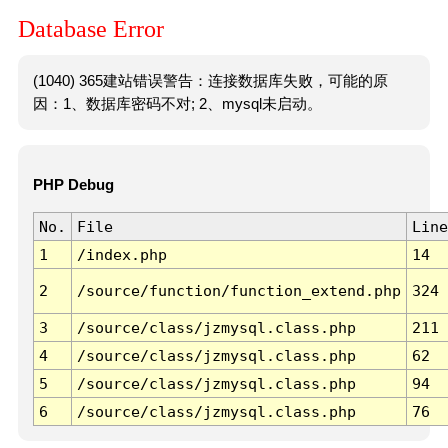
Database Error
(1040) 365建站错误警告：连接数据库失败，可能的原
因：1、数据库密码不对; 2、mysql未启动。
PHP Debug
No.
File
Line
1
/index.php
14
2
/source/function/function_extend.php
324
3
/source/class/jzmysql.class.php
211
4
/source/class/jzmysql.class.php
62
5
/source/class/jzmysql.class.php
94
6
/source/class/jzmysql.class.php
76