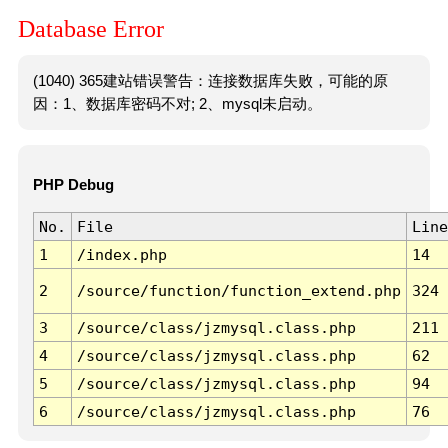
Database Error
(1040) 365建站错误警告：连接数据库失败，可能的原
因：1、数据库密码不对; 2、mysql未启动。
PHP Debug
No.
File
Line
1
/index.php
14
2
/source/function/function_extend.php
324
3
/source/class/jzmysql.class.php
211
4
/source/class/jzmysql.class.php
62
5
/source/class/jzmysql.class.php
94
6
/source/class/jzmysql.class.php
76