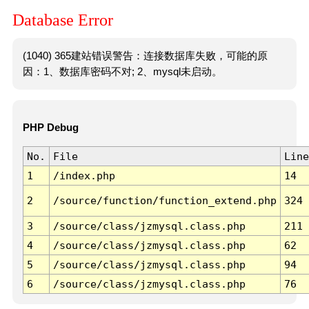
Database Error
(1040) 365建站错误警告：连接数据库失败，可能的原
因：1、数据库密码不对; 2、mysql未启动。
PHP Debug
No.
File
Line
1
/index.php
14
2
/source/function/function_extend.php
324
3
/source/class/jzmysql.class.php
211
4
/source/class/jzmysql.class.php
62
5
/source/class/jzmysql.class.php
94
6
/source/class/jzmysql.class.php
76