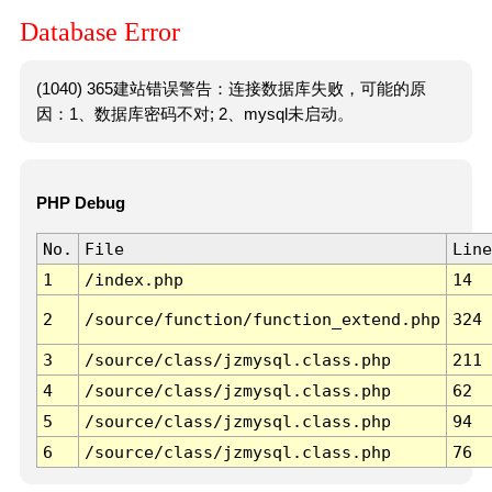
Database Error
(1040) 365建站错误警告：连接数据库失败，可能的原
因：1、数据库密码不对; 2、mysql未启动。
PHP Debug
No.
File
Line
1
/index.php
14
2
/source/function/function_extend.php
324
3
/source/class/jzmysql.class.php
211
4
/source/class/jzmysql.class.php
62
5
/source/class/jzmysql.class.php
94
6
/source/class/jzmysql.class.php
76