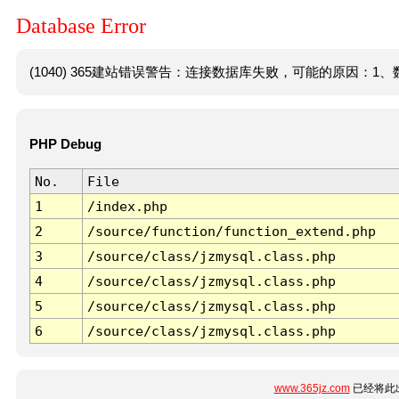
Database Error
(1040) 365建站错误警告：连接数据库失败，可能的原因：1、数
PHP Debug
No.
File
1
/index.php
2
/source/function/function_extend.php
3
/source/class/jzmysql.class.php
4
/source/class/jzmysql.class.php
5
/source/class/jzmysql.class.php
6
/source/class/jzmysql.class.php
www.365jz.com
已经将此