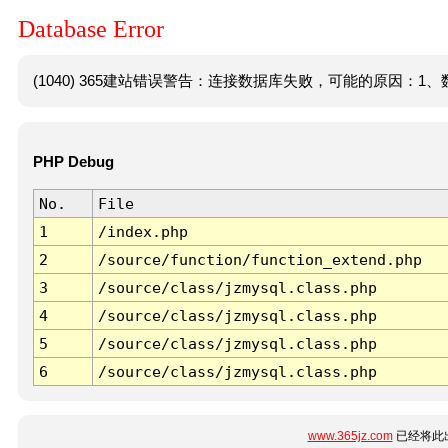
Database Error
(1040) 365建站错误警告：连接数据库失败，可能的原因：1、数
PHP Debug
No.
File
1
/index.php
2
/source/function/function_extend.php
3
/source/class/jzmysql.class.php
4
/source/class/jzmysql.class.php
5
/source/class/jzmysql.class.php
6
/source/class/jzmysql.class.php
www.365jz.com
已经将此