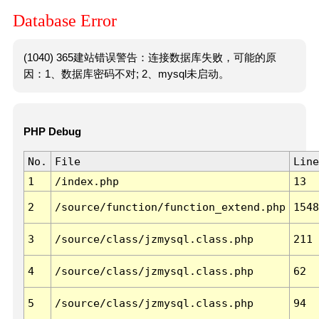
Database Error
(1040) 365建站错误警告：连接数据库失败，可能的原
因：1、数据库密码不对; 2、mysql未启动。
PHP Debug
No.
File
Line
1
/index.php
13
2
/source/function/function_extend.php
1548
3
/source/class/jzmysql.class.php
211
4
/source/class/jzmysql.class.php
62
5
/source/class/jzmysql.class.php
94