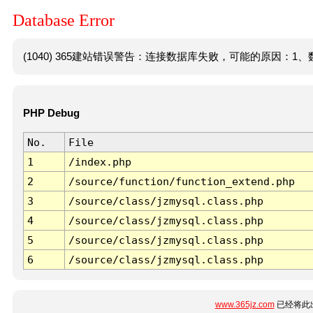
Database Error
(1040) 365建站错误警告：连接数据库失败，可能的原因：1、数
PHP Debug
No.
File
1
/index.php
2
/source/function/function_extend.php
3
/source/class/jzmysql.class.php
4
/source/class/jzmysql.class.php
5
/source/class/jzmysql.class.php
6
/source/class/jzmysql.class.php
www.365jz.com
已经将此