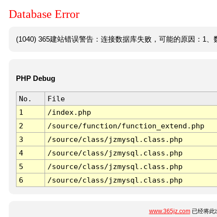
Database Error
(1040) 365建站错误警告：连接数据库失败，可能的原因：1、数
PHP Debug
No.
File
1
/index.php
2
/source/function/function_extend.php
3
/source/class/jzmysql.class.php
4
/source/class/jzmysql.class.php
5
/source/class/jzmysql.class.php
6
/source/class/jzmysql.class.php
www.365jz.com
已经将此