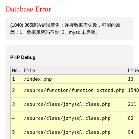
Database Error
(1040) 365建站错误警告：连接数据库失败，可能的原
因：1、数据库密码不对; 2、mysql未启动。
PHP Debug
No.
File
Line
1
/index.php
13
2
/source/function/function_extend.php
1548
3
/source/class/jzmysql.class.php
211
4
/source/class/jzmysql.class.php
62
5
/source/class/jzmysql.class.php
94