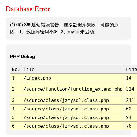
Database Error
(1040) 365建站错误警告：连接数据库失败，可能的原
因：1、数据库密码不对; 2、mysql未启动。
PHP Debug
No.
File
Line
1
/index.php
14
2
/source/function/function_extend.php
324
3
/source/class/jzmysql.class.php
211
4
/source/class/jzmysql.class.php
62
5
/source/class/jzmysql.class.php
94
6
/source/class/jzmysql.class.php
76