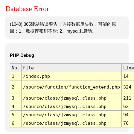
Database Error
(1040) 365建站错误警告：连接数据库失败，可能的原
因：1、数据库密码不对; 2、mysql未启动。
PHP Debug
No.
File
Line
1
/index.php
14
2
/source/function/function_extend.php
324
3
/source/class/jzmysql.class.php
211
4
/source/class/jzmysql.class.php
62
5
/source/class/jzmysql.class.php
94
6
/source/class/jzmysql.class.php
76