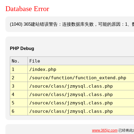
Database Error
(1040) 365建站错误警告：连接数据库失败，可能的原因：1、数
PHP Debug
No.
File
1
/index.php
2
/source/function/function_extend.php
3
/source/class/jzmysql.class.php
4
/source/class/jzmysql.class.php
5
/source/class/jzmysql.class.php
6
/source/class/jzmysql.class.php
www.365jz.com
已经将此