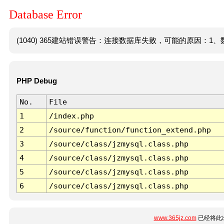
Database Error
(1040) 365建站错误警告：连接数据库失败，可能的原因：1、数
PHP Debug
No.
File
1
/index.php
2
/source/function/function_extend.php
3
/source/class/jzmysql.class.php
4
/source/class/jzmysql.class.php
5
/source/class/jzmysql.class.php
6
/source/class/jzmysql.class.php
www.365jz.com
已经将此